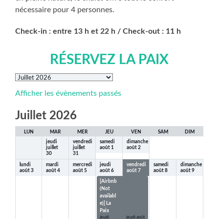
nécessaire pour 4 personnes.
Check-in : entre 13 h et 22 h / Check-out : 11 h
RÉSERVEZ LA PAIX
Sélection
du
Afficher les évènements passés
mois
Juillet 2026
LUN
MAR
MER
JEU
VEN
SAM
DIM
jeudi
vendredi
samedi
dimanche
juillet
juillet
août
1
août
2
30
31
lundi
mardi
mercredi
jeudi
vendredi
samedi
dimanche
août
3
août
4
août
5
août
6
août
7
août
8
août
9
[Airbnb
[Airbnb
(Not
(Not
availabl
available
e)] La
)] La
Paix
Paix
jeudi
jeudi
août