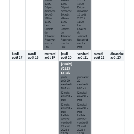
2026 à
2026 à
2026 à
13:00
13:00
13:00
Départ:
Départ:
Départ:
dimanche
dimanche
dimanche
16 août
16 août
16 août
2026 à
2026 à
2026 à
11:00
11:00
11:00
Les
Les
Les
Chalets
Chalets
Chalets
du
du
du
Jolimont
Jolimont
Jolimont
Reservot
Reservot
Reservot
ron: La
ron: La
ron: La
Paix
Paix
Paix
lundi
mardi
mercredi
jeudi
vendredi
samedi
dimanche
août
17
août
18
août
19
août
20
août
21
août
22
août
23
[2 nuits]
[2 nuits]
#2623
#2623
La Paix
La Paix
jeudi
jeudi
août
août
20
–
20
–
vendredi
vendredi
août
21
août
21
[2 nuits]
[2 nuits]
#2623 La
#2623 La
Paix
Paix
[2 nuits]
[2 nuits]
#2623 La
#2623 La
Paix
Paix
La Paix
La Paix
Arrivée:
Arrivée:
vendredi
vendredi
21 août
21 août
2026 à
2026 à
13:00
13:00