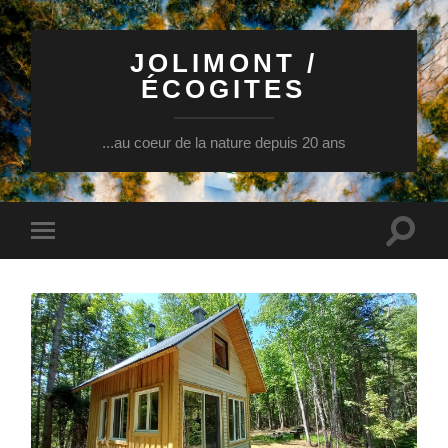
JOLIMONT /
ÉCOGITES
...au coeur de la nature depuis 20 ans
Toggle
Toggle
search
mobile
field
menu