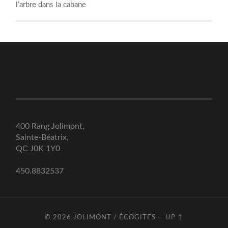
l’arbre dans la cabane
400 Rang Jolimont,
Sainte-Béatrix,
QC J0K 1Y0
450.8832537
© 2026
JOLIMONT / ÉCOGITES
—
UP ↑