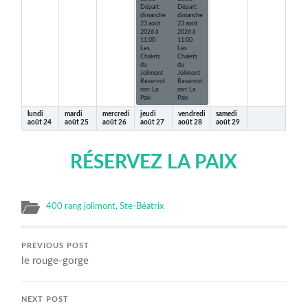
Départ:
Départ:
dimanche
dimanche
23 août
23 août
2026 à
2026 à
11:00
11:00
Les
Les
Chalets
Chalets
du
du
Jolimont
Jolimont
Reservot
Reservot
ron: La
ron: La
Paix
Paix
lundi
mardi
mercredi
jeudi
vendredi
samedi
août
24
août
25
août
26
août
27
août
28
août
29
RÉSERVEZ LA PAIX
400 rang jolimont, Ste-Béatrix
PREVIOUS POST
le rouge-gorge
NEXT POST