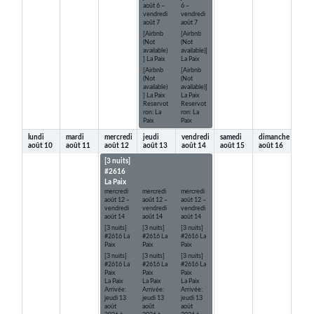
août
6
–
6
–
vendredi
vendredi
août
7
août
7
[Airbnb
[Airbnb
(Not
(Not
available)
available)]
] La Paix
La Paix
[Airbnb
[Airbnb
(Not
(Not
available)
available)]
] La Paix
La Paix
Reservot
Reservot
ron: La
ron: La
Paix
Paix
lundi
mardi
mercredi
jeudi
vendredi
samedi
dimanche
août
10
août
11
août
12
août
13
août
14
août
15
août
16
[3 nuits]
[3 nuits]
[3 nuits]
#2616
#2616
#2616
La Paix
La Paix
La Paix
mercredi
mercredi
mercredi
août
12
–
août
12
–
août
12
–
vendredi
vendredi
vendredi
août
14
août
14
août
14
[3 nuits]
[3 nuits]
[3 nuits]
#2616 La
#2616 La
#2616 La
Paix
Paix
Paix
[3 nuits]
[3 nuits]
[3 nuits]
#2616 La
#2616 La
#2616 La
Paix
Paix
Paix
La Paix
La Paix
La Paix
Arrivée:
Arrivée:
Arrivée:
jeudi 13
jeudi 13
jeudi 13
août
août
août